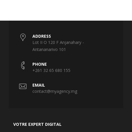
ADDRESS
Lot II O 120 F Anjanahary -
Antananarivo 101
PHONE
+261 32 65 680 155
EMAIL
contact@myagency.mg
VOTRE EXPERT DIGITAL