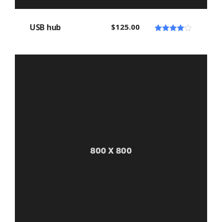
USB hub
$
125.00
Note
4.00
sur 5