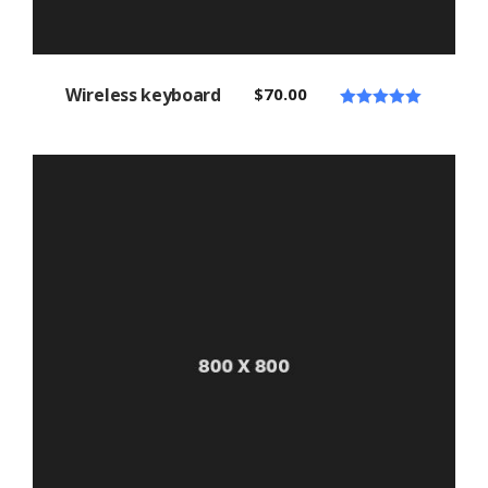
Wireless keyboard
$
70.00
Note
5.00
sur 5