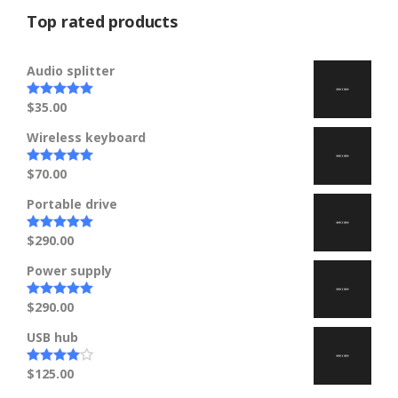
Top rated products
Audio splitter
$
35.00
Note
5.00
sur 5
Wireless keyboard
$
70.00
Note
5.00
sur 5
Portable drive
$
290.00
Note
5.00
sur 5
Power supply
$
290.00
Note
5.00
sur 5
USB hub
$
125.00
Note
4.00
sur 5