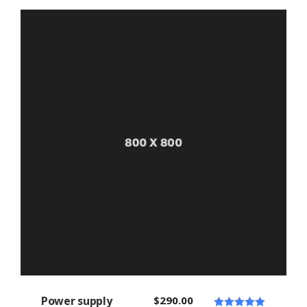
5.00
sur 5
Power supply
$
290.00