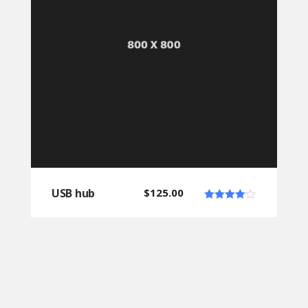
USB hub
$
125.00
Note
4.00
sur 5